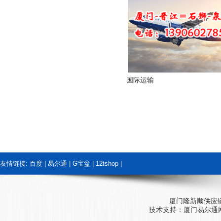
国际运输
友情链接:
百度
|
易尔通
|
G宝盆
|
12tshop
|
厦门隆新顺供应
技术支持：
厦门易尔通