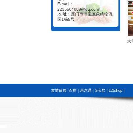
E-mail：
2235564809@qq.com
地 址：厦门市湖里区象屿物流
园1栋5号
大
友情链接:
百度
|
易尔通
|
G宝盆
|
12tshop
|