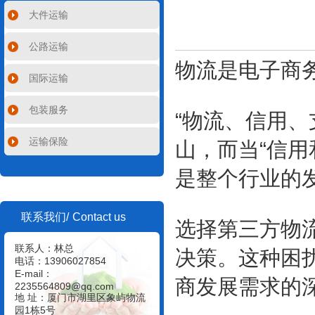
大件运输
公路运输
物流是电子商
国际运输
包装服务
“物流、信用
运输保险
山，而当“信用
是整个行业的
Contact us
联系我们/
选择第三方物
联系人：林总
决策。这种困
电话：13906027854
E-mail：
商发展需求的
2235564809@qq.com
地 址：厦门市湖里区象屿物流
园1栋5号